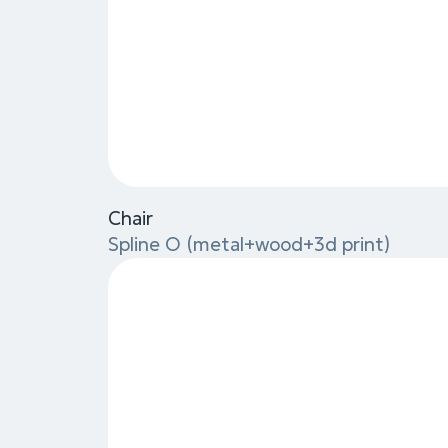
Table
Spline O (metal+wood+3d print)
Sun Lounger