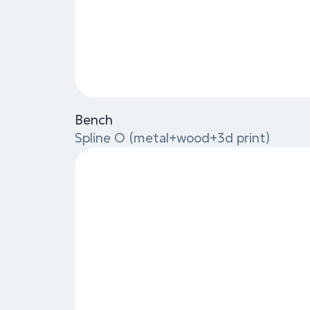
Chair
Spline O (metal+wood+3d print)