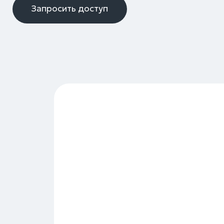
Bench
Spline O (metal+wood+3d print)