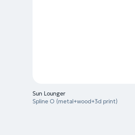
Получите полный
доступ к 3D-
библиотеке
и технической
документации